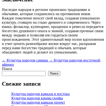
Наследие народов в регионе пронизано традициями и
обычаями, которые сохранились на протяжении веков.
Каждое поколение вносит свой вклад, создавая уникальную
культуру, стоящую на стыке древнего и современного. Через
языки, фольклор, кулинарию, праздники и ремесла передается
богатство душевного опыта и знаний, создавая прочные связи
между людьми и позволяя им гордиться своим
происхождением. Этот удивительный мир полон вдохновения
и учит ценить разнообразие жизни вокруг нас, раскрывая
перед нами богатство традиций и обычаев, которые
объединяют людей и делают их уникальными.
←
Культура народов самары
→
Культура народов восточной
африки
Поиск
Поиск
Свежие записи
Культура народов кавказа и востока
Культура народов крыма скифы
Культура народов кавказа проект