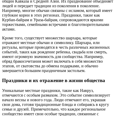
общин Кавказа и Средней Азии. Их празднование объединяет
людей и передает традиции из поколения в поколение.
Например, многие обычаи связаны с исламом, который имеет
глубокие корни в этих регионах. Праздники, такие как
Курбан-байрам и Ураза-байрам, сопровождаются яркими
торжествами, семейными встречами и благотворительными
актами.
Кроме того, существует множество шархара, которые
отражают местные обычаи и символику. Шархара, или
ритуалы, которые проводятся в честь различных жизненных
событий, таких как рождение ребенка, свадьба или смерть,
имеют огромную значимость для сообщества. Например,
обряд бракосочетания может включать в себя множество
этапов, от сватовства до обмена подарками, и обычно
завершается большим праздничным застольем.
Праздники и их отражение в жизни общества
Уникальные местные праздники, такие как Навруз,
отмечаются с особым размахом. Это событие символизирует
начало весны и нового года. Люди отмечают его, украшая
свои дома, готовя традиционные блюда и собираясь в кругу
семьи и друзей. Примечательно, что каждое региональное
сообщество имеет свои особые традиции, связанные с