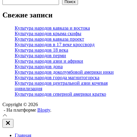
Поиск
Свежие записи
Культура народов кавказа и востока
Культура народов крыма скифы
Культура народов кавказа проект
Культура народов в 17 веке кроссворд
Культура народов 18 века
Культура народов перми
Культура народов азии и африки
Культура народов дона
Культура народов доколумбовой америки инки
Культура народов города магнитогорска
Культура народов центральной азии кочевая
цивилизация
Культура народов северной америки кратко
Copyright © 2026
- На платформе
Blogty
.
Закрыть
вне
холста
Главная