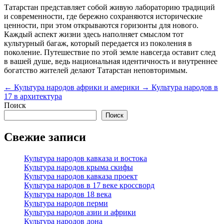
Татарстан представляет собой живую лабораторию традиций
и современности, где бережно сохраняются исторические
ценности, при этом открываются горизонты для нового.
Каждый аспект жизни здесь наполняет смыслом тот
культурный багаж, который передается из поколения в
поколение. Путешествие по этой земле навсегда оставит след
в вашей душе, ведь национальная идентичность и внутреннее
богатство жителей делают Татарстан неповторимым.
←
Культура народов африки и америки
→
Культура народов в
17 в архитектура
Поиск
Поиск
Свежие записи
Культура народов кавказа и востока
Культура народов крыма скифы
Культура народов кавказа проект
Культура народов в 17 веке кроссворд
Культура народов 18 века
Культура народов перми
Культура народов азии и африки
Культура народов дона