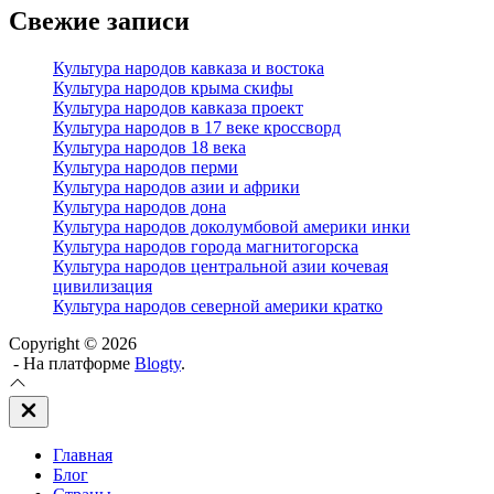
Свежие записи
Культура народов кавказа и востока
Культура народов крыма скифы
Культура народов кавказа проект
Культура народов в 17 веке кроссворд
Культура народов 18 века
Культура народов перми
Культура народов азии и африки
Культура народов дона
Культура народов доколумбовой америки инки
Культура народов города магнитогорска
Культура народов центральной азии кочевая
цивилизация
Культура народов северной америки кратко
Copyright © 2026
- На платформе
Blogty
.
Закрыть
вне
холста
Главная
Блог