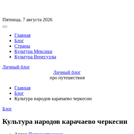
Перейти
Пятница, 7 августа 2026
к
Вне
содержимому
холста
Главная
Блог
Страны
Культура Мексики
Культура Венесуэлы
Личный блог
Личный блог
про путешествия
Главная
Блог
Культура народов карачаево черкесии
Рубрики
Блог
Культура народов карачаево черкесии