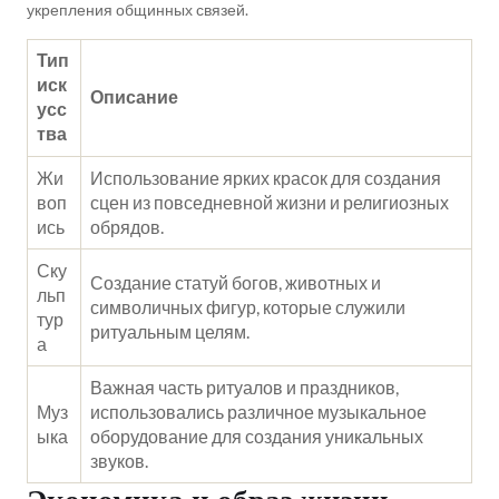
укрепления общинных связей.
Тип
иск
Описание
усс
тва
Жи
Использование ярких красок для создания
воп
сцен из повседневной жизни и религиозных
ись
обрядов.
Ску
Создание статуй богов, животных и
льп
символичных фигур, которые служили
тур
ритуальным целям.
а
Важная часть ритуалов и праздников,
Муз
использовались различное музыкальное
ыка
оборудование для создания уникальных
звуков.