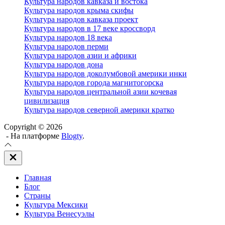
Культура народов кавказа и востока
Культура народов крыма скифы
Культура народов кавказа проект
Культура народов в 17 веке кроссворд
Культура народов 18 века
Культура народов перми
Культура народов азии и африки
Культура народов дона
Культура народов доколумбовой америки инки
Культура народов города магнитогорска
Культура народов центральной азии кочевая
цивилизация
Культура народов северной америки кратко
Copyright © 2026
- На платформе
Blogty
.
Закрыть
вне
холста
Главная
Блог
Страны
Культура Мексики
Культура Венесуэлы