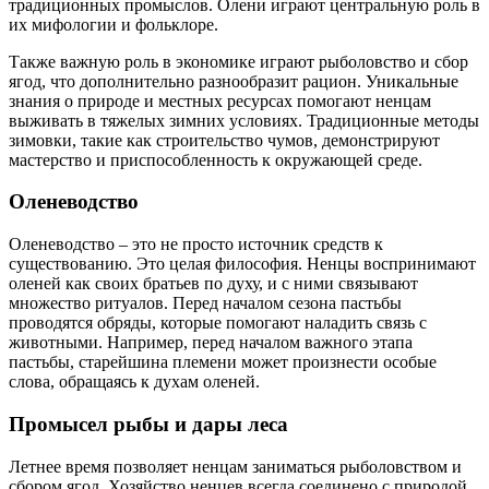
традиционных промыслов. Олени играют центральную роль в
их мифологии и фольклоре.
Также важную роль в экономике играют рыболовство и сбор
ягод, что дополнительно разнообразит рацион. Уникальные
знания о природе и местных ресурсах помогают ненцам
выживать в тяжелых зимних условиях. Традиционные методы
зимовки, такие как строительство чумов, демонстрируют
мастерство и приспособленность к окружающей среде.
Оленеводство
Оленеводство – это не просто источник средств к
существованию. Это целая философия. Ненцы воспринимают
оленей как своих братьев по духу, и с ними связывают
множество ритуалов. Перед началом сезона пастьбы
проводятся обряды, которые помогают наладить связь с
животными. Например, перед началом важного этапа
пастьбы, старейшина племени может произнести особые
слова, обращаясь к духам оленей.
Промысел рыбы и дары леса
Летнее время позволяет ненцам заниматься рыболовством и
сбором ягод. Хозяйство ненцев всегда соединено с природой,