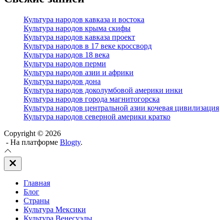
Культура народов кавказа и востока
Культура народов крыма скифы
Культура народов кавказа проект
Культура народов в 17 веке кроссворд
Культура народов 18 века
Культура народов перми
Культура народов азии и африки
Культура народов дона
Культура народов доколумбовой америки инки
Культура народов города магнитогорска
Культура народов центральной азии кочевая цивилизация
Культура народов северной америки кратко
Copyright © 2026
- На платформе
Blogty
.
Закрыть
вне
холста
Главная
Блог
Страны
Культура Мексики
Культура Венесуэлы