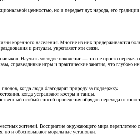
кциональной ценностью, но и передает дух народа, его традиции
изни коренного населения. Многие из них придерживаются больш
разднования и ритуалы, укрепляют эти связи.
авыков. Научить молодое поколение — это не просто передача 
казы, справедливые игры и практические занятия, что глубоко и
 плодов, когда люди благодарят природу за поддержку.
естояния, когда устраивают костры и танцы.
ственный особый способ проведения обрядов перехода от юност
местных жителей. Восприятие окружающего мира переплетено с 
я, но и обосновывают моральные установки.