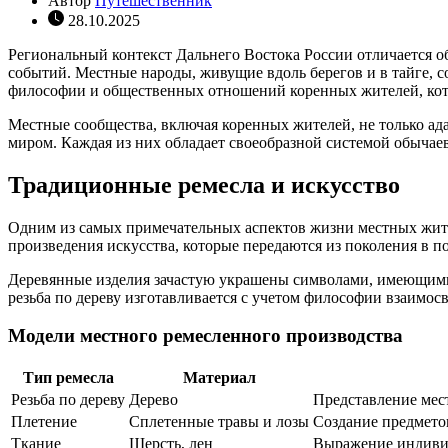
Автор
Путешественник
28.10.2025
Региональный контекст Дальнего Востока России отличается 
событий. Местные народы, живущие вдоль берегов и в тайге, с
философии и общественных отношений коренных жителей, кот
Местные сообщества, включая коренных жителей, не только а
миром. Каждая из них обладает своеобразной системой обычаев
Традиционные ремесла и искусство
Одним из самых примечательных аспектов жизни местных жител
произведения искусства, которые передаются из поколения в п
Деревянные изделия зачастую украшены символами, имеющими
резьба по дереву изготавливается с учетом философии взаимос
Модели местного ремесленного производства
Тип ремесла
Материал
Резьба по дереву
Дерево
Представление мес
Плетение
Сплетенные травы и лозы
Создание предмето
Ткание
Шерсть, лен
Выражение индивид