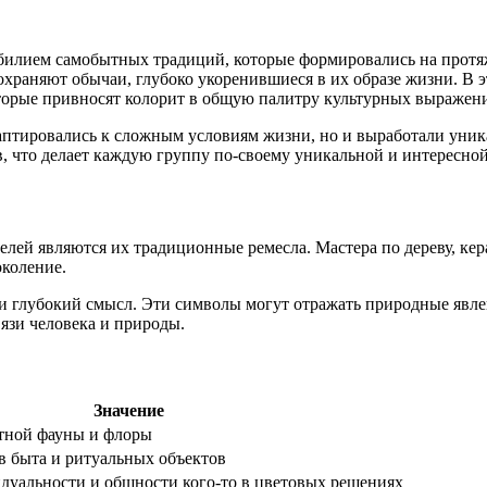
обилием самобытных традиций, которые формировались на протя
охраняют обычаи, глубоко укоренившиеся в их образе жизни. В 
орые привносят колорит в общую палитру культурных выражен
даптировались к сложным условиям жизни, но и выработали уни
, что делает каждую группу по-своему уникальной и интересной
ей являются их традиционные ремесла. Мастера по дереву, кера
околение.
 глубокий смысл. Эти символы могут отражать природные явле
вязи человека и природы.
Значение
тной фауны и флоры
в быта и ритуальных объектов
уальности и общности кого-то в цветовых решениях