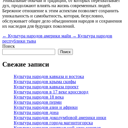
Уникальные обычаи и традиции, от которых перехватывает
дух, продолжают влиять на жизнь современных людей.
Бережное отношение к этим аспектам позволяет сохранить
уникальность и самобытность, которая, безусловно,
обслуживает общее дело объединения народов и сохранения
их наследия для будущих поколений.
←
Культура народов америки майя
→
Культура народов
республики тыва
Поиск
Поиск
Свежие записи
Культура народов кавказа и востока
Культура народов крыма скифы
Культура народов кавказа проект
Культура народов в 17 веке кроссворд
Культура народов 18 века
Культура народов перми
Культура народов азии и африки
Культура народов дона
Культура народов доколумбовой америки инки
Культура народов города магнитогорска
Культура народов центральной азии кочевая