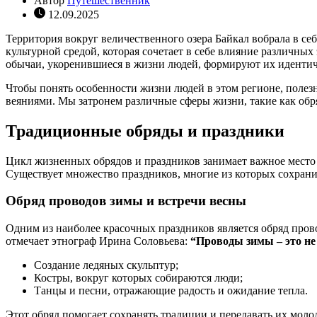
Автор
Путешественник
12.09.2025
Территория вокруг величественного озера Байкал вобрала в с
культурной средой, которая сочетает в себе влияние различны
обычаи, укоренившиеся в жизни людей, формируют их идентич
Чтобы понять особенности жизни людей в этом регионе, полезн
веяниями. Мы затронем различные сферы жизни, такие как обря
Традиционные обряды и праздники
Цикл жизненных обрядов и праздников занимает важное место 
Существует множество праздников, многие из которых сохрани
Обряд проводов зимы и встречи весны
Одним из наиболее красочных праздников является обряд пров
отмечает этнограф Ирина Соловьева:
“Проводы зимы – это не 
Создание ледяных скульптур;
Костры, вокруг которых собираются люди;
Танцы и песни, отражающие радость и ожидание тепла.
Этот обряд помогает сохранять традиции и передавать их моло