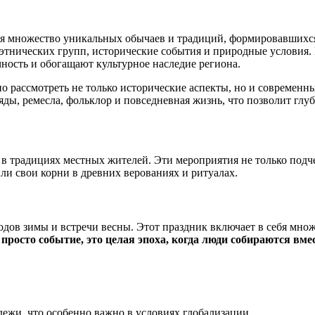
ебя множество уникальных обычаев и традиций, формировавшихс
х этнических групп, исторические события и природные условия.
ность и обогащают культурное наследие региона.
о рассмотреть не только исторические аспекты, но и современн
ды, ремесла, фольклор и повседневная жизнь, что позволит глуб
в традициях местных жителей. Эти мероприятия не только подч
ли свои корни в древних верованиях и ритуалах.
одов зимы и встречи весны. Этот праздник включает в себя мн
просто событие, это целая эпоха, когда люди собираются вме
дежи, что особенно важно в условиях глобализации.