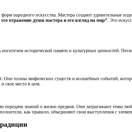
х форм народного искусства. Мастера создают удивительные изд
 это отражение души мастера и его взгляд на мир”
. Это искус
о
носителем исторической памяти и культурных ценностей. Песни,
ий. Они полны мифических существ и волшебных событий, кото
 свое место в нем.
ми передачи знаний о жизни предков. Они затрагивают темы люб
лнители, как правило, объединяют свои выступления с элемент
традиции