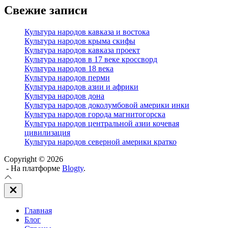
Свежие записи
Культура народов кавказа и востока
Культура народов крыма скифы
Культура народов кавказа проект
Культура народов в 17 веке кроссворд
Культура народов 18 века
Культура народов перми
Культура народов азии и африки
Культура народов дона
Культура народов доколумбовой америки инки
Культура народов города магнитогорска
Культура народов центральной азии кочевая
цивилизация
Культура народов северной америки кратко
Copyright © 2026
- На платформе
Blogty
.
Закрыть
вне
холста
Главная
Блог