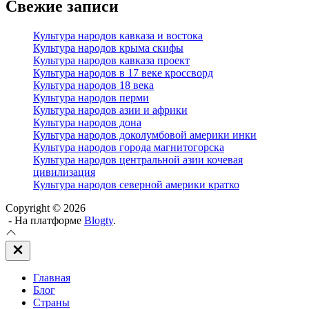
Свежие записи
Культура народов кавказа и востока
Культура народов крыма скифы
Культура народов кавказа проект
Культура народов в 17 веке кроссворд
Культура народов 18 века
Культура народов перми
Культура народов азии и африки
Культура народов дона
Культура народов доколумбовой америки инки
Культура народов города магнитогорска
Культура народов центральной азии кочевая
цивилизация
Культура народов северной америки кратко
Copyright © 2026
- На платформе
Blogty
.
Закрыть
вне
холста
Главная
Блог
Страны