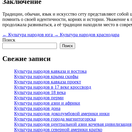
Заключение
Традиции, обычаи, язык и искусство сету представляют собой 
помнить о своей идентичности, корнях и истории. Уважение к 
продолжала развиваться, а её традиции находили место в совр
←
Культура народов юга
→
Культура народов краснодара
Поиск
Поиск
Свежие записи
Культура народов кавказа и востока
Культура народов крыма скифы
Культура народов кавказа проект
Культура народов в 17 веке кроссворд
Культура народов 18 века
Культура народов перми
Культура народов азии и африки
Культура народов дона
Культура народов доколумбовой америки инки
Культура народов города магнитогорска
Культура народов центральной азии кочевая цивилизация
Культура народов северной америки кратко