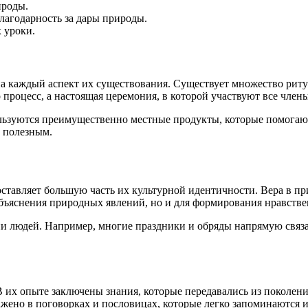
ироды.
лагодарность за дары природы.
 уроки.
 каждый аспект их существования. Существует множество ритуа
процесс, а настоящая церемония, в которой участвуют все члены
ользуются преимущественно местные продукты, которые помогаю
и полезным.
ставляет большую часть их культурной идентичности. Вера в пр
бъяснения природных явлений, но и для формирования нравстве
ни людей. Например, многие праздники и обряды напрямую связа
В их опыте заключены знания, которые передавались из поколен
жено в поговорках и пословицах, которые легко запоминаются и