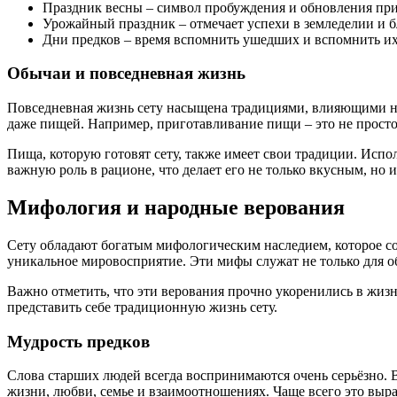
Праздник весны – символ пробуждения и обновления пр
Урожайный праздник – отмечает успехи в земледелии и б
Дни предков – время вспомнить ушедших и вспомнить их
Обычаи и повседневная жизнь
Повседневная жизнь сету насыщена традициями, влияющими на
даже пищей. Например, приготавливание пищи – это не просто 
Пища, которую готовят сету, также имеет свои традиции. Исп
важную роль в рационе, что делает его не только вкусным, но 
Мифология и народные верования
Сету обладают богатым мифологическим наследием, которое со
уникальное мировосприятие. Эти мифы служат не только для о
Важно отметить, что эти верования прочно укоренились в жиз
представить себе традиционную жизнь сету.
Мудрость предков
Слова старших людей всегда воспринимаются очень серьёзно. 
жизни, любви, семье и взаимоотношениях. Чаще всего это выра