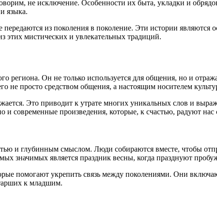
оворим, не исключение. Особенности их быта, укладки и обрядо
и языка.
 передаются из поколения в поколение. Эти истории являются о
из этих мистических и увлекательных традиций.
го региона. Он не только используется для общения, но и отра
его не просто средством общения, а настоящим носителем культу
жается. Это приводит к утрате многих уникальных слов и выраж
 но и современные произведения, которые, к счастью, радуют нас
тью и глубинным смыслом. Люди собираются вместе, чтобы отпра
амых значимых является праздник весны, когда празднуют проб
торые помогают укрепить связь между поколениями. Они включаю
старших к младшим.