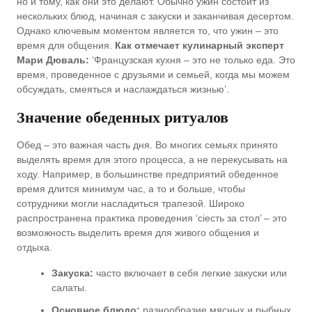
но и тому, как они это делают. Обычно ужин состоит из
нескольких блюд, начиная с закуски и заканчивая десертом.
Однако ключевым моментом является то, что ужин – это
время для общения.
Как отмечает кулинарный эксперт
Мари Дюваль:
‘Французская кухня – это не только еда. Это
время, проведенное с друзьями и семьей, когда мы можем
обсуждать, смеяться и наслаждаться жизнью’.
Значение обеденных ритуалов
Обед – это важная часть дня. Во многих семьях принято
выделять время для этого процесса, а не перекусывать на
ходу. Например, в большинстве предприятий обеденное
время длится минимум час, а то и больше, чтобы
сотрудники могли насладиться трапезой. Широко
распространена практика проведения ‘сіесть за стол’ – это
возможность выделить время для живого общения и
отдыха.
Закуска:
часто включает в себя легкие закуски или
салаты.
Основное блюдо:
разнообразие мясных и рыбных