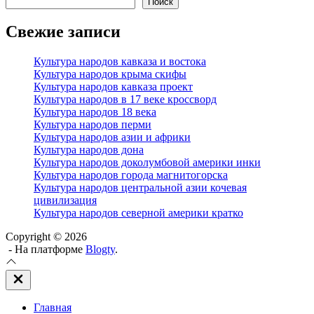
Поиск
Свежие записи
Культура народов кавказа и востока
Культура народов крыма скифы
Культура народов кавказа проект
Культура народов в 17 веке кроссворд
Культура народов 18 века
Культура народов перми
Культура народов азии и африки
Культура народов дона
Культура народов доколумбовой америки инки
Культура народов города магнитогорска
Культура народов центральной азии кочевая
цивилизация
Культура народов северной америки кратко
Copyright © 2026
- На платформе
Blogty
.
Закрыть
вне
холста
Главная